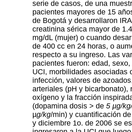
serie de casos, de una muestr
pacientes mayores de 15 años
de Bogotá y desarrollaron IRA
creatinina sérica mayor de 1.
mg/dL (mujer) o cuando desarro
de 400 cc en 24 horas, o aume
respecto a su ingreso. Las var
pacientes fueron: edad, sexo
UCI, morbilidades asociadas o 
infección, valores de azoados,
arteriales (pH y bicarbonato), 
oxígeno y la fracción inspira
(dopamina dosis > de
5 µg/kg
µ
g/kg
/min) y cuantificación de
y diciembre 1o. de 2006 se e
ingresaron a la UCI que luego 