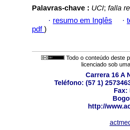
Palavras-chave :
UCI
;
falla r
·
resumo em Inglês
·
pdf
)
Todo o conteúdo deste pe
licenciado sob um
Carrera 16 A N
Teléfono: (57 1) 2573463
Fax:
Bogot
http://www.a
actme