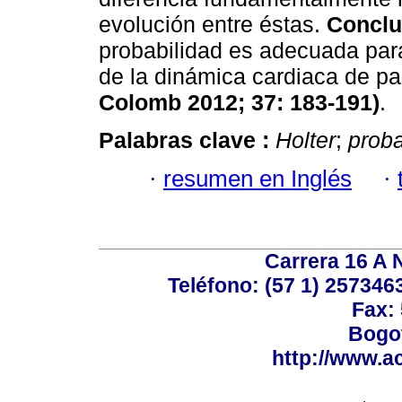
evolución entre éstas.
Conclu
probabilidad es adecuada par
de la dinámica cardiaca de p
Colomb 2012; 37: 183-191)
.
Palabras clave :
Holter
;
proba
·
resumen en Inglés
·
Carrera 16 A N
Teléfono: (57 1) 2573463
Fax:
Bogot
http://www.a