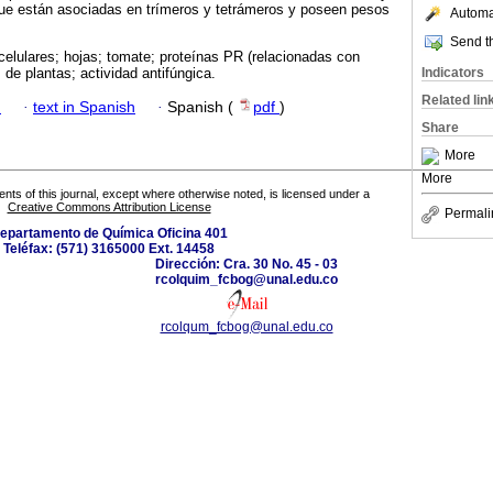
que están asociadas en trímeros y tetrámeros y poseen pesos
Automat
Send th
celulares; hojas; tomate; proteínas PR (relacionadas con
Indicators
de plantas; actividad antifúngica.
Related lin
h
·
text in Spanish
·
Spanish (
pdf
)
Share
More
More
tents of this journal, except where otherwise noted, is licensed under a
Creative Commons Attribution License
Permali
epartamento de Química Oficina 401
Teléfax: (571) 3165000 Ext. 14458
Dirección: Cra. 30 No. 45 - 03
rcolquim_fcbog@unal.edu.co
rcolqum_fcbog@unal.edu.co