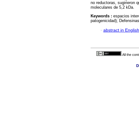
no reductoras, sugirieron 
moleculares de 5,2 kDa.
Keywords :
espacios inter
patogenicidad); Defensinas 
·
abstract in Englis
All the con
D