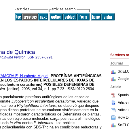
na de Química
Services 
4
On-line version
ISSN
2357-3791
Journal
SciELO
ZAMORA E, Humberto Miguel
.
PROTEÍNAS ANTIFÚNGICAS
Google
 EN LOS ESPACIOS INTERCELULARES DE HOJAS DE
esculentum cerasiforme) POSIBLES DEFENSINAS DE
Article
im.
[online]. 2005, vol.34, n.1, pp.7-23. ISSN 0120-2804.
Spanis
on parcialmente proteínas antifúngicas de los espacios
 tomate
Lycopersicon esculentum cerasiforme
, variedad que
Article
en campo a
Phytophthora Infestans
; se observó que después
ógeno dichas proteínas se acumularon sistémicamente en la
Article
tificadas mostraron características de Defensinas de plantas,
How to 
ínas con bajo peso molecular, carga positiva a pH fisiológico
aluada
in vitro
contra
P. infestans.
Los análisis
SciELO
de poliacrilamida con SDS-Tricina en condiciones reductoras y