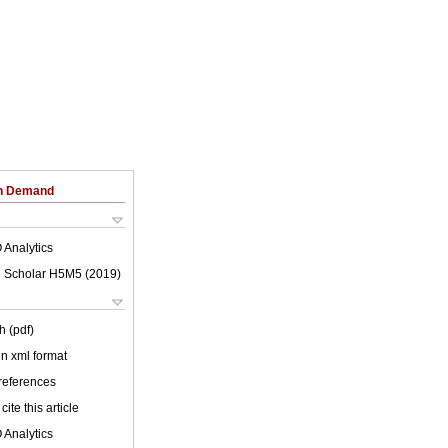
on Demand
 Analytics
 Scholar H5M5 (
2019
)
h (pdf)
 in xml format
 references
cite this article
 Analytics