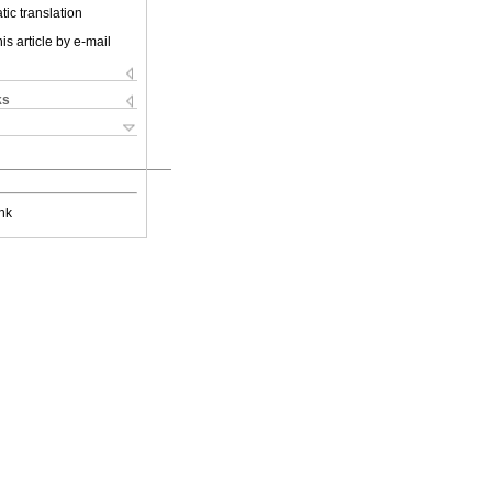
ic translation
is article by e-mail
ks
nk