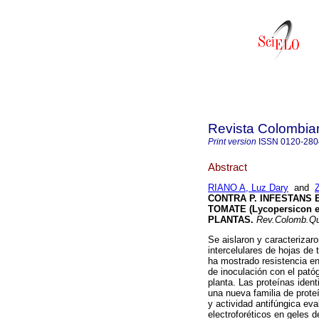
Revista Colombia
Print version
ISSN
0120-280
Abstract
RIANO A, Luz Dary
and
CONTRA P. INFESTANS
TOMATE (Lycopersicon 
PLANTAS
.
Rev.Colomb.Qu
Se aislaron y caracterizar
intercelulares de hojas de
ha mostrado resistencia 
de inoculación con el pat
planta. Las proteínas iden
una nueva familia de prote
y actividad antifúngica ev
electroforéticos en geles 