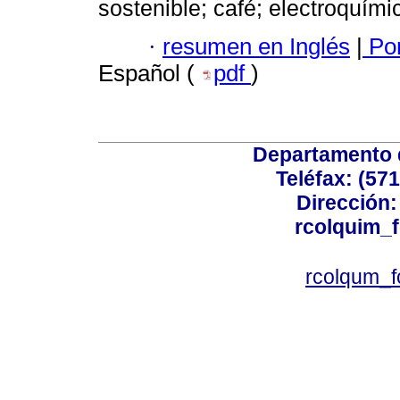
sostenible; café; electroquími
·
resumen en Inglés
|
Por
Español (
pdf
)
Departamento 
Teléfax: (57
Dirección: 
rcolquim_
rcolqum_