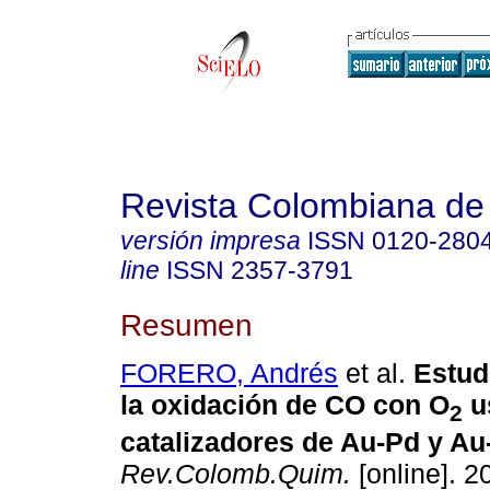
Revista Colombiana de
versión impresa
ISSN
0120-280
line
ISSN
2357-3791
Resumen
FORERO, Andrés
et al.
Estudi
la oxidación de CO con O
u
2
catalizadores de Au-Pd y Au-
Rev.Colomb.Quim.
[online]. 2