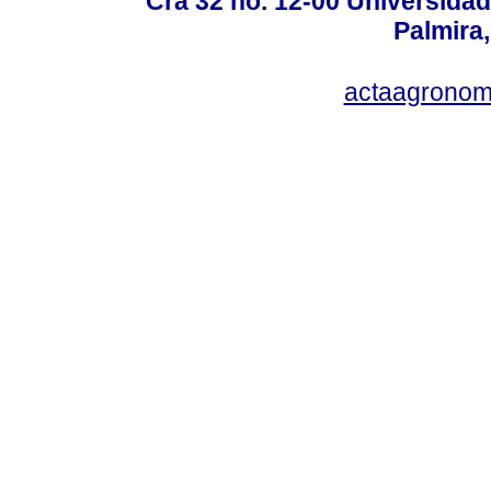
Cra 32 no. 12-00 Universida
Palmira,
actaagronom