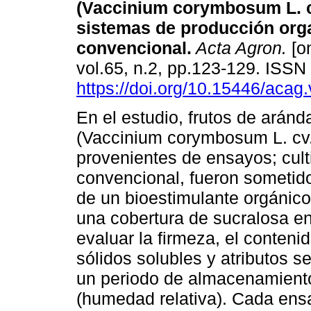
(Vaccinium corymbosum L. cv
sistemas de producción org
convencional
.
Acta Agron.
[on
vol.65, n.2, pp.123-129. ISS
https://doi.org/10.15446/aca
En el estudio, frutos de arán
(Vaccinium corymbosum L. cv. 
provenientes de ensayos; cult
convencional, fueron sometid
de un bioestimulante orgánico
una cobertura de sucralosa en
evaluar la firmeza, el conteni
sólidos solubles y atributos s
un periodo de almacenamient
(humedad relativa). Cada ensa