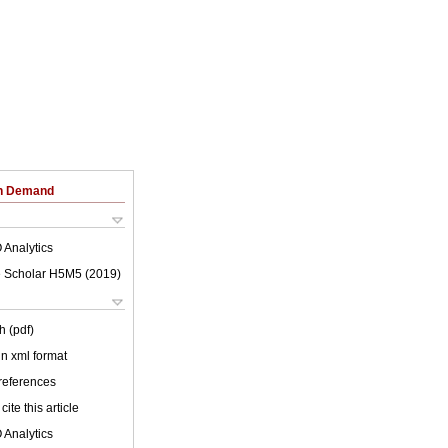
on Demand
 Analytics
 Scholar H5M5 (
2019
)
h (pdf)
 in xml format
 references
cite this article
 Analytics