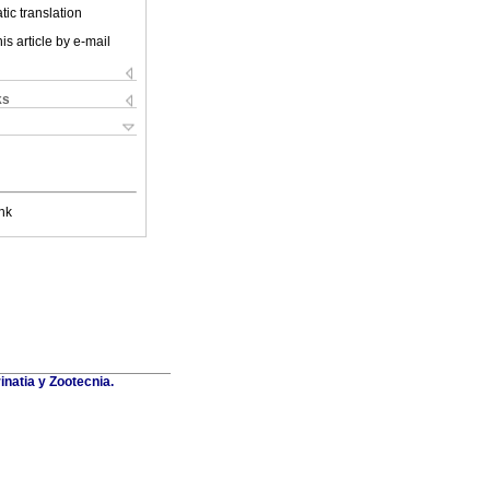
ic translation
is article by e-mail
ks
nk
inatia y Zootecnia.