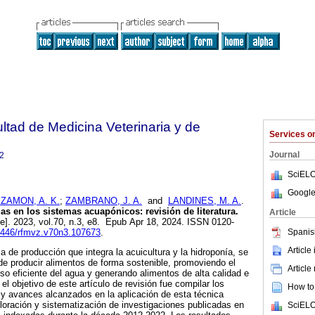
ltad de Medicina Veterinaria y de
Services 
Journal
2
SciELO
Google
ZAMON, A. K.
;
ZAMBRANO, J. A.
and
LANDINES, M. A.
.
as en los sistemas acuapónicos: revisión de literatura.
Article
ne]. 2023, vol.70, n.3, e8. Epub Apr 18, 2024. ISSN 0120-
Spanis
15446/rfmvz.v70n3.107673
.
Article
 de producción que integra la acuicultura y la hidroponía, se
e producir alimentos de forma sostenible, promoviendo el
Article
 uso eficiente del agua y generando alimentos de alta calidad e
el objetivo de este artículo de revisión fue compilar los
How to 
y avances alcanzados en la aplicación de esta técnica
loración y sistematización de investigaciones publicadas en
SciELO