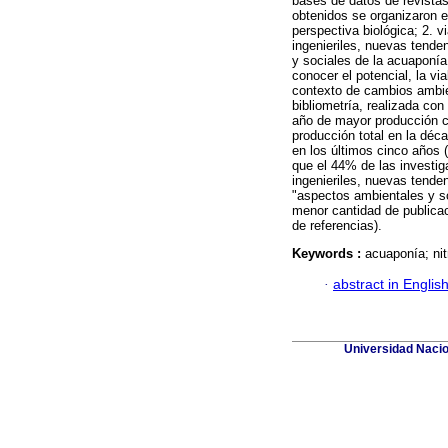
bases de datos de revista
obtenidos se organizaron 
perspectiva biológica; 2. v
ingenieriles, nuevas tende
y sociales de la acuaponía
conocer el potencial, la v
contexto de cambios ambie
bibliometría, realizada con
año de mayor producción c
producción total en la déc
en los últimos cinco años 
que el 44% de las investig
ingenieriles, nuevas tenden
"aspectos ambientales y s
menor cantidad de publicaci
de referencias).
Keywords :
acuaponía; nit
·
abstract in Englis
Universidad Nacion