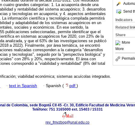
s indexadas durante la década 2012-2022. Los resultados
Automat
en cuatro grandes categorías: 1. La acuaponía desde una
iabilidad y rentabilidad del sistema acuapónico; 3. desarrollos
Send th
ncias y tecnologías en acuaponía; y 4. aspectos ambientales
. La información científica y tecnológica compilada permitirá
Indicators
iabilidad y adaptabilidad de los sistemas acuapónicos en un
ntales, sociales y económicos. En ese sentido, la
Related lin
 55 publicaciones seleccionadas, permite identificar que el
Share
ientífica en sistemas acuapónicos fue 2020, con 23% de la
ada analizada, y que el 63% de las investigaciones se publicó
More
(2018 a 2022). Finalmente, por área temática, se encontró
More
aciones realizadas corresponden a la categoría "desarrollos
cias y tecnologías", seguido por la "perspectiva biológica" y
Permali
ociales" con 28% y 20%, respectivamente. El área con
ones correspondió a "viabilidad y rentabilidad" (8% del total
rificación; viabilidad económica; sistemas acuícolas integrados.
h
·
text in Spanish
·
Spanish (
pdf
)
al de Colombia, sede Bogotá Cll 45 -Cr. 30, Edificio Facultad de Medicina Veter
Teléfono: 751 3165000 ext. 15403 / 15331
rev_fmvzbog@unal.edu.co