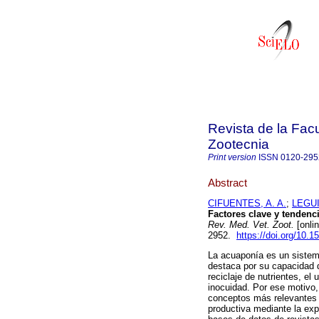
Revista de la Facu
Zootecnia
Print version
ISSN
0120-295
Abstract
CIFUENTES, A. A.
;
LEGUI
Factores clave y tendenci
Rev. Med. Vet. Zoot.
[onli
2952.
https://doi.org/10.
La acuaponía es un sistema
destaca por su capacidad d
reciclaje de nutrientes, el
inocuidad. Por ese motivo, 
conceptos más relevantes 
productiva mediante la exp