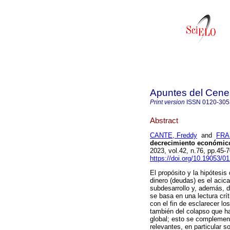
Apuntes del Cene
Print version
ISSN
0120-305
Abstract
CANTE, Freddy
and
FRA
decrecimiento económico:
2023, vol.42, n.76, pp.45
https://doi.org/10.19053/
El propósito y la hipótesis
dinero (deudas) es el acic
subdesarrollo y, además, d
se basa en una lectura crí
con el fin de esclarecer l
también del colapso que han
global; esto se complement
relevantes, en particular 