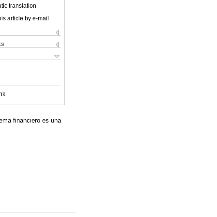
ic translation
is article by e-mail
ks
nk
tema financiero es una