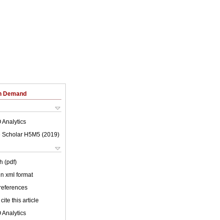
on Demand
 Analytics
 Scholar H5M5 (
2019
)
h (pdf)
 in xml format
 references
cite this article
 Analytics