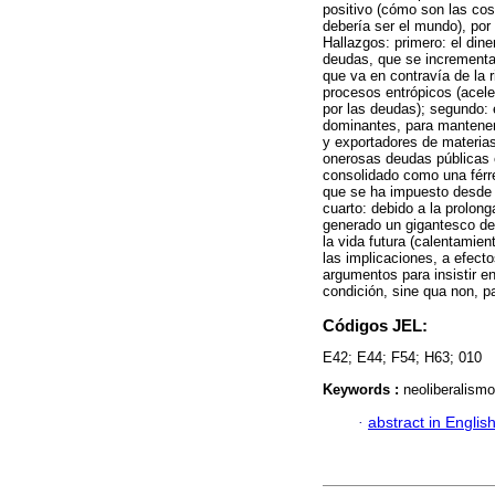
positivo (cómo son las cos
debería ser el mundo), por
Hallazgos: primero: el dine
deudas, que se incrementa
que va en contravía de la r
procesos entrópicos (acele
por las deudas); segundo: 
dominantes, para mantener
y exportadores de materias
onerosas deudas públicas e
consolidado como una férr
que se ha impuesto desde 
cuarto: debido a la prolon
generado un gigantesco des
la vida futura (calentamien
las implicaciones, a efect
argumentos para insistir e
condición, sine qua non, pa
Códigos JEL:
E42; E44; F54; H63; 010
Keywords :
neoliberalismo
·
abstract in Englis