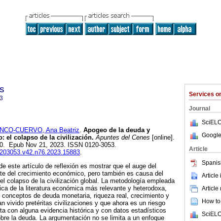
s
Services 
3
Journal
SciELO
NCO-CUERVO, Ana Beatriz
.
Apogeo de la deuda y
Google
 el colapso de la civilización.
Apuntes del Cenes
[online].
-70. Epub Nov 21, 2023. ISSN 0120-3053.
Article
01203053.v42.n76.2023.15883
.
Spanis
 de este artículo de reflexión es mostrar que el auge del
ate del crecimiento económico, pero también es causa del
Article
el colapso de la civilización global. La metodología empleada
tica de la literatura económica más relevante y heterodoxa,
Article
os conceptos de deuda monetaria, riqueza real, crecimiento y
How to 
 vivido pretéritas civilizaciones y que ahora es un riesgo
a con alguna evidencia histórica y con datos estadísticos
SciELO
sobre la deuda. La argumentación no se limita a un enfoque