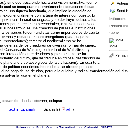
as), sino que trasciende hacia una visión normativa (cómo
Automat
 lo cual se incorporan recurrentemente discusiones éticas.
Send th
ro es una riqueza imaginaria, que implica la creación de
n exponencialmente con la tasa de interés compuesto, lo
Indicators
iqueza real, la cual se degrada y se destruye, debido a los
rados por el crecimiento económico, a su vez incentivado
Related lin
el subdesarrollo es una creación de países e instituciones
 a los países tercermundistas como importadores de capital
Share
 primas y recursos minero-energéticos (para pagar las
More
 importaciones); tercero: el neoliberalismo se ha
ea defensa de los creadores de diversas formas de dinero,
More
el Consenso de Washington hasta el de Wall Street; y,
gada interacción entre deudores y prestamistas se ha
Permali
cuento del futuro, que se traduce en colosal destrucción de
to planetario y colapso global de la civilización). En cuanto a
os de política económica heterodoxa, se ofrecen potentes
n el no pago de las deudas, porque la quiebra y radical transformación del sis
ra salvar la vida en el planeta.
; desarrollo; deuda soberana; colapso.
h
·
text in Spanish
·
Spanish (
pdf
)
Universidad Pedagógica y Tecnológica de Colombia (UPTC)