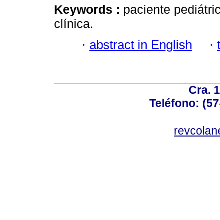
Keywords :
paciente pediátri
clínica.
·
abstract in English
·
Cra. 
Teléfono: (57
revcolan