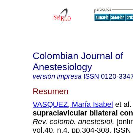
Colombian Journal of
Anestesiology
versión impresa
ISSN
0120-334
Resumen
VASQUEZ, María Isabel
et al.
supraclavicular bilateral co
Rev. colomb. anestesiol.
[onli
vol.40, n.4, pp.304-308. ISS