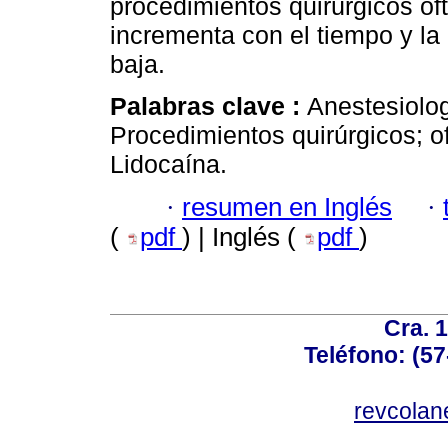
procedimientos quirúrgicos of
incrementa con el tiempo y la
baja.
Palabras clave :
Anestesiolo
Procedimientos quirúrgicos; o
Lidocaína.
·
resumen en Inglés
·
(
pdf
) | Inglés (
pdf
)
Cra. 
Teléfono: (57
revcolan