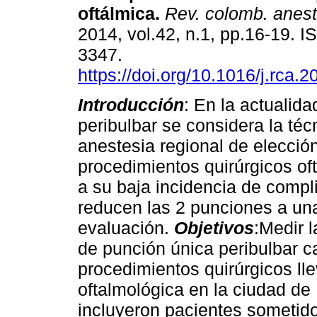
oftálmica
.
Rev. colomb. anest
2014, vol.42, n.1, pp.16-19. 
3347.
https://doi.org/10.1016/j.rca.
Introducción
: En la actualida
peribulbar se considera la téc
anestesia regional de elecció
procedimientos quirúrgicos of
a su baja incidencia de compl
reducen las 2 punciones a un
evaluación.
Objetivos
:Medir l
de punción única peribulbar ca
procedimientos quirúrgicos ll
oftalmológica en la ciudad d
incluyeron pacientes sometid