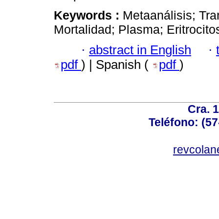
Keywords :
Metaanálisis; Tra
Mortalidad; Plasma; Eritrocito
·
abstract in English
·
pdf
) | Spanish (
pdf
)
Cra. 
Teléfono: (57
revcolan