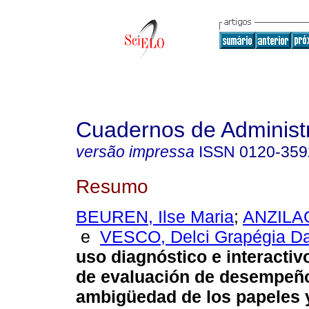
Cuadernos de Administ
versão impressa
ISSN
0120-359
Resumo
BEUREN, Ilse Maria
;
ANZILAG
e
VESCO, Delci Grapégia Da
uso diagnóstico e interacti
de evaluación de desempeño
ambigüedad de los papeles y