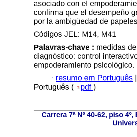
asociado con el empoderamien
confirma que el desempeño ge
por la ambigüedad de papeles
Códigos JEL: M14, M41
Palavras-chave :
medidas de
diagnóstico; control interact
empoderamiento psicológico.
·
resumo em Português
|
Português (
pdf
)
Carrera 7ª Nº 40-62, piso 4º, 
Univer