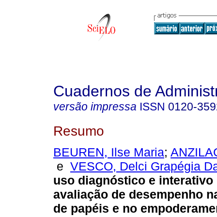
Cuadernos de Administ
versão impressa
ISSN
0120-359
Resumo
BEUREN, Ilse Maria
;
ANZILAG
e
VESCO, Delci Grapégia Da
uso diagnóstico e interativ
avaliação de desempenho n
de papéis e no empoderame