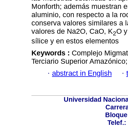
Monforth; además muestran enr
aluminio, con respecto a la ro
conserva valores similares a l
valores de Na2O, CaO, K
O y
2
sílice y en estos elementos
Keywords :
Complejo Migmatíti
Terciario Superior Amazónico
·
abstract in English
·
Universidad Naciona
Carrera
Bloque
Telef.