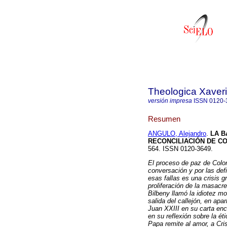
Theologica Xaver
versión impresa
ISSN
0120-
Resumen
ANGULO, Alejandro
.
LA B
RECONCILIACIÓN DE C
564. ISSN 0120-3649.
El proceso de paz de Colom
conversación y por las defi
esas fallas es una crisis gr
proliferación de la masac
Bilbeny llamó la idiotez mo
salida del callejón, en apa
Juan XXIII en su carta enc
en su reflexión sobre la ét
Papa remite al amor, a Cri