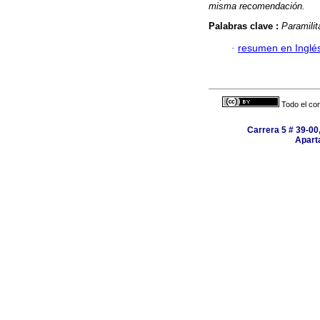
misma recomendación.
Palabras clave :
Paramilit
·
resumen en Inglé
Todo el con
Carrera 5 # 39-00,
Apart