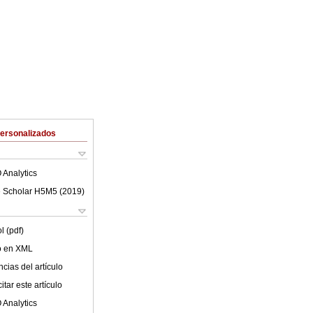
Personalizados
 Analytics
 Scholar H5M5 (
2019
)
l (pdf)
lo en XML
cias del artículo
tar este artículo
 Analytics