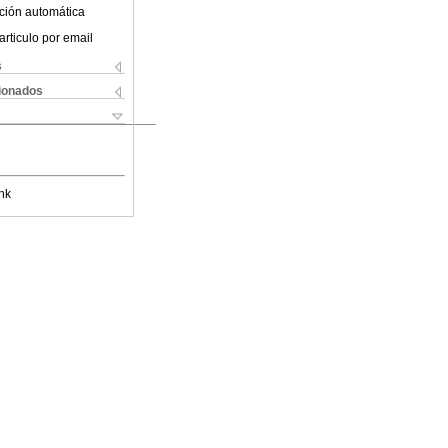
ción automática
articulo por email
s
cionados
nk