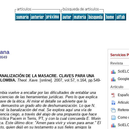
iana
Servicios 
3649
Revista
SciELO
ANALIZACIÓN DE LA MASACRE.
CLAVES PARA UNA
Google
OLOMBIA
.
Theol. Xave.
[online]. 2007, vol.57, n.164, pp.549-
Articulo
bia vuelve a encallar por las dificultades de entablar una
Españo
ciencias de las herramientas jurídicas. Pero lo que explica
ave de la ética. Al mirar el detalle se advierte que la
Articu
re demuestra un grado alto de deshumanización. Lo que N.
ral: la banalización del mal. Se explora aquí una vía de
Referen
riencia ciego, a través del atajo de una propuesta que hace
Como ci
íclica
Pacem in Terris
,
PT,
y con la cual concuerda E. Morin
ica. Este último dice: "Amen para vivir y vivan para amar." El
SciELO
sto, quien dejó en su testamento a sus fieles amigos la