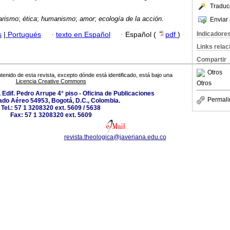
Traduc
arismo
;
ética
;
humanismo
;
amor
;
ecología de la acción
.
Enviar 
Indicadore
s
|
Portugués
·
texto en Español
·
Español (
pdf
)
Links rela
Compartir
Otros
tenido de esta revista, excepto dónde está identificado, está bajo una
Licencia Creative Commons
Otros
 Edif. Pedro Arrupe 4° piso - Oficina de Publicaciones
Permali
ado Aéreo 54953, Bogotá, D.C., Colombia.
Tel.: 57 1 3208320 ext. 5609 / 5638
Fax: 57 1 3208320 ext. 5609
revista.theologica@javeriana.edu.co