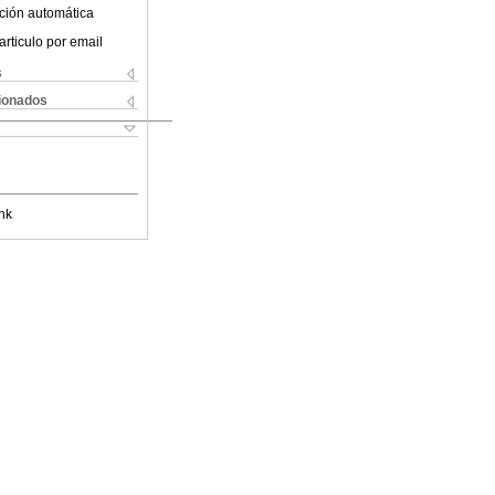
ción automática
articulo por email
s
cionados
nk