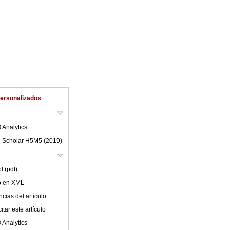
Personalizados
 Analytics
 Scholar H5M5 (
2019
)
l (pdf)
lo en XML
cias del artículo
tar este artículo
 Analytics