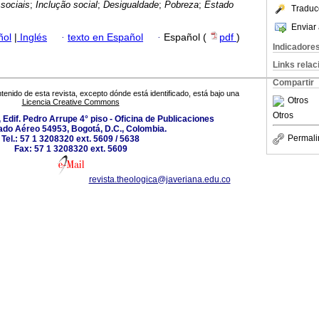
 sociais
;
Inclução social
;
Desigualdade
;
Pobreza
;
Estado
Traduc
Enviar 
ñol
|
Inglés
·
texto en Español
·
Español (
pdf
)
Indicadore
Links rela
Compartir
tenido de esta revista, excepto dónde está identificado, está bajo una
Otros
Licencia Creative Commons
Otros
 Edif. Pedro Arrupe 4° piso - Oficina de Publicaciones
ado Aéreo 54953, Bogotá, D.C., Colombia.
Permali
Tel.: 57 1 3208320 ext. 5609 / 5638
Fax: 57 1 3208320 ext. 5609
revista.theologica@javeriana.edu.co