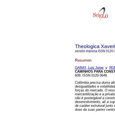
Theologica Xaver
versión impresa
ISSN
0120-
Resumen
GARAY, Luis Jorge
y
ROD
CAMINHOS PARA CONS
609. ISSN 0120-3649.
Colômbia precisa duma alte
desigualdades e volatilid
forças do mercado. O nov
mercantilização e a privat
não é postergável a constr
desenvolvimento, alí a su
de caráter estrutural junt
duas da suas partes centra