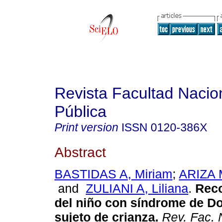
Revista Facultad Nacio
Pública
Print version
ISSN
0120-386X
Abstract
BASTIDAS A, Miriam
;
ARIZA 
and
ZULIANI A, Liliana
.
Rec
del niño con síndrome de 
sujeto de crianza
.
Rev. Fac. 