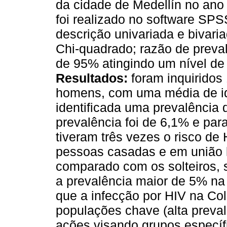
da cidade de Medellín no an
foi realizado no software SPS
descrição univariada e bivariad
Chi-quadrado; razão de preval
de 95% atingindo um nível de 
Resultados:
foram inquiridos
homens, com uma média de id
identificada uma prevalência
prevalência foi de 6,1% e pa
tiveram três vezes o risco d
pessoas casadas e em união li
comparado com os solteiros, 
a prevalência maior de 5% na
que a infecção por HIV na Co
populações chave (alta preval
ações visando grupos específ