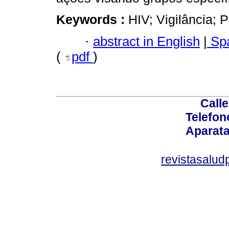
Keywords :
HIV; Vigilância; 
·
abstract in English
|
Spa
(
pdf
)
Calle
Telefon
Aparata
revistasalu