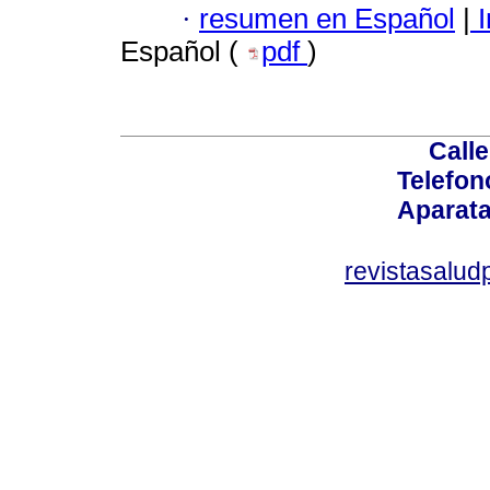
·
resumen en Español
|
I
Español (
pdf
)
Calle
Telefon
Aparata
revistasalu