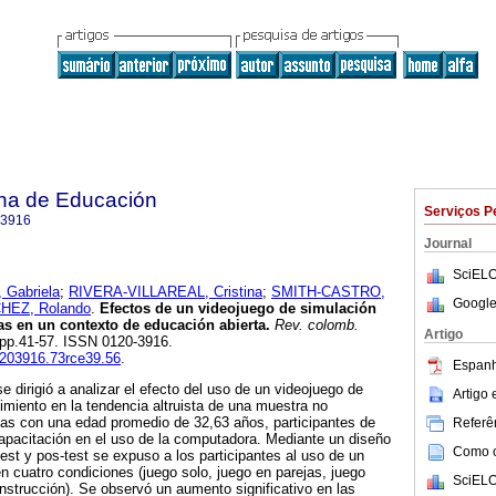
na de Educación
Serviços P
-3916
Journal
SciELO
Gabriela
;
RIVERA-VILLAREAL, Cristina
;
SMITH-CASTRO,
Google
EZ, Rolando
.
Efectos de un videojuego de simulación
tas en un contexto de educación abierta.
Rev. colomb.
Artigo
, pp.41-57. ISSN 0120-3916.
01203916.73rce39.56
.
Espanh
e dirigió a analizar el efecto del uso de un videojuego de
Artigo
nimiento en la tendencia altruista de una muestra no
nas con una edad promedio de 32,63 años, participantes de
Referên
pacitación en el uso de la computadora. Mediante un diseño
Como ci
est y pos-test se expuso a los participantes al uso de un
n cuatro condiciones (juego solo, juego en parejas, juego
SciELO
instrucción). Se observó un aumento significativo en las