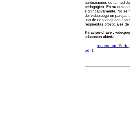
puntuaciones de la medida
pedagógica. En su ausenci
significativamente. No se 
del videojuego en parejas o
uso de un videojuego con c
respuestas prosociales de 
Palavras-chave :
videojue
educación abierta.
·
resumo em Portu
pdf
)