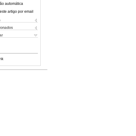
ão automática
este artigo por email
s
cionados
ar
nk