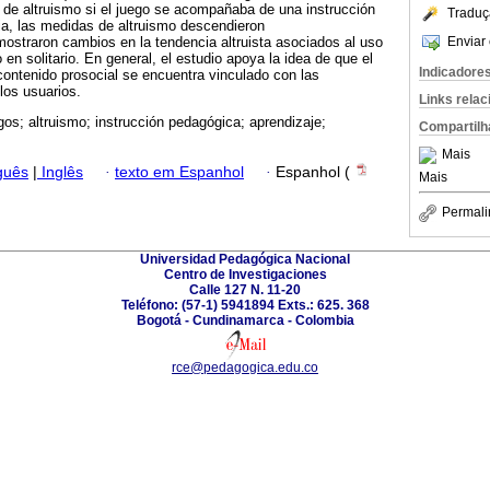
 de altruismo si el juego se acompañaba de una instrucción
Traduç
a, las medidas de altruismo descendieron
Enviar 
mostraron cambios en la tendencia altruista asociados al uso
 en solitario. En general, el estudio apoya la idea de que el
Indicadore
ontenido prosocial se encuentra vinculado con las
los usuarios.
Links rela
gos; altruismo; instrucción pedagógica; aprendizaje;
Compartilh
Mais
guês
|
Inglês
·
texto em Espanhol
·
Espanhol (
Mais
Permali
Universidad Pedagógica Nacional
Centro de Investigaciones
Calle 127 N. 11-20
Teléfono: (57-1) 5941894 Exts.: 625. 368
Bogotá - Cundinamarca - Colombia
rce@pedagogica.edu.co