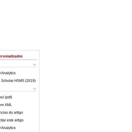
ersonalizados
 Analytics
 Scholar H5M5 (
2019
)
ol (pdf)
 em XML
cias do artigo
tar este artigo
 Analytics