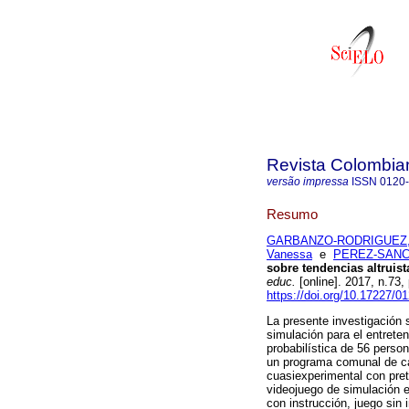
Revista Colombia
versão impressa
ISSN
0120
Resumo
GARBANZO-RODRIGUEZ, 
Vanessa
e
PEREZ-SANCH
sobre tendencias altruis
educ.
[online]. 2017, n.73
https://doi.org/10.17227/
La presente investigación s
simulación para el entrete
probabilística de 56 perso
un programa comunal de ca
cuasiexperimental con pret
videojuego de simulación e
con instrucción, juego sin 