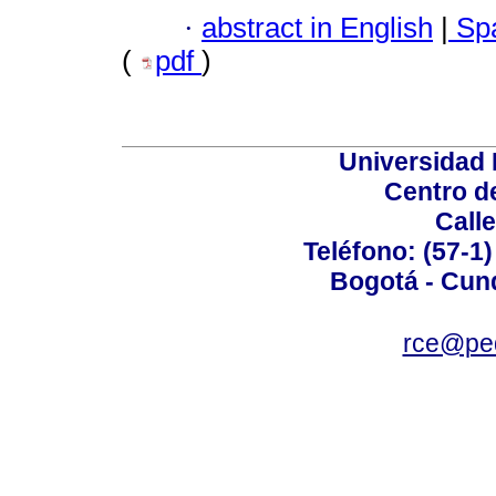
·
abstract in English
|
Spa
(
pdf
)
Universidad
Centro d
Calle
Teléfono: (57-1)
Bogotá - Cun
rce@ped