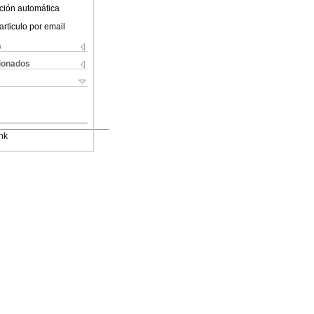
ción automática
articulo por email
s
cionados
nk