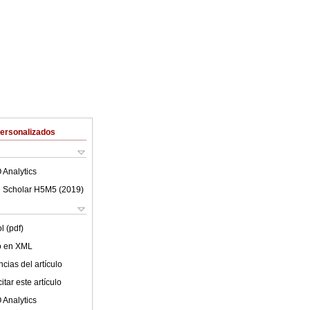
Personalizados
 Analytics
 Scholar H5M5 (
2019
)
l (pdf)
lo en XML
cias del artículo
tar este artículo
 Analytics