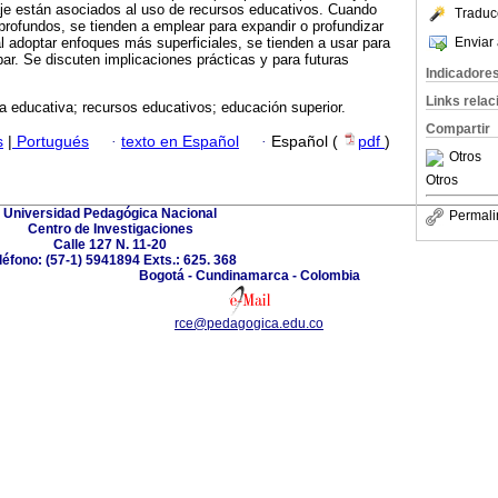
je están asociados al uso de recursos educativos. Cuando
Traduc
rofundos, se tienden a emplear para expandir o profundizar
Enviar 
l adoptar enfoques más superficiales, se tienden a usar para
robar. Se discuten implicaciones prácticas y para futuras
Indicadore
Links rela
a educativa; recursos educativos; educación superior.
Compartir
s
|
Portugués
·
texto en Español
·
Español (
pdf
)
Otros
Otros
Universidad Pedagógica Nacional
Permali
Centro de Investigaciones
Calle 127 N. 11-20
léfono: (57-1) 5941894 Exts.: 625. 368
Bogotá - Cundinamarca - Colombia
rce@pedagogica.edu.co