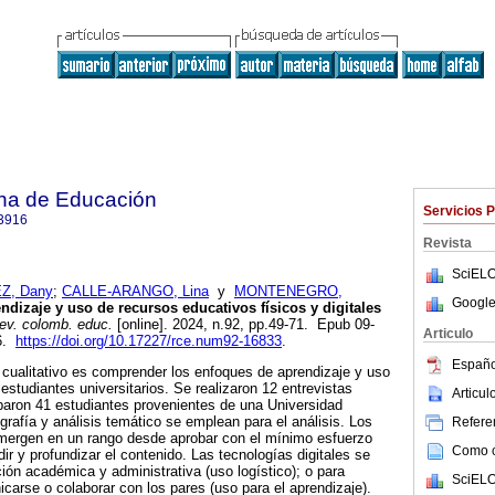
na de Educación
Servicios 
3916
Revista
SciELO
Z, Dany
;
CALLE-ARANGO, Lina
y
MONTENEGRO,
Google
dizaje y uso de recursos educativos físicos y digitales
v. colomb. educ.
[online]. 2024, n.92, pp.49-71. Epub 09-
Articulo
16.
https://doi.org/10.17227/rce.num92-16833
.
Españo
o cualitativo es comprender los enfoques de aprendizaje y uso
estudiantes universitarios. Se realizaron 12 entrevistas
Articu
iparon 41 estudiantes provenientes de una Universidad
rafía y análisis temático se emplean para el análisis. Los
Referen
mergen en un rango desde aprobar con el mínimo esfuerzo
Como ci
r y profundizar el contenido. Las tecnologías digitales se
ión académica y administrativa (uso logístico); o para
SciELO
carse o colaborar con los pares (uso para el aprendizaje).