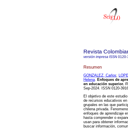
Revista Colombia
versión impresa
ISSN
0120-
Resumen
GONZALEZ, Carlos
;
LOPE
Helena
.
Enfoques de apren
en educación superior.
Re
Sep-2024. ISSN 0120-39
El objetivo de este estudi
de recursos educativos en 
grupales en las que partic
chilena privada. Fenomenog
enfoques de aprendizaje e
hasta comprender o expandi
usan para obtener informac
buscar información, comuni