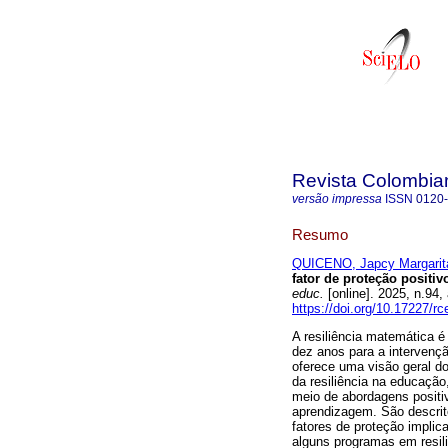
Revista Colombia
versão impressa
ISSN
0120
Resumo
QUICENO, Japcy Margarit
fator de proteção positi
educ.
[online]. 2025, n.9
https://doi.org/10.17227/
A resiliência matemática é
dez anos para a intervençã
oferece uma visão geral d
da resiliência na educaçã
meio de abordagens posit
aprendizagem. São descrit
fatores de proteção implic
alguns programas em resil