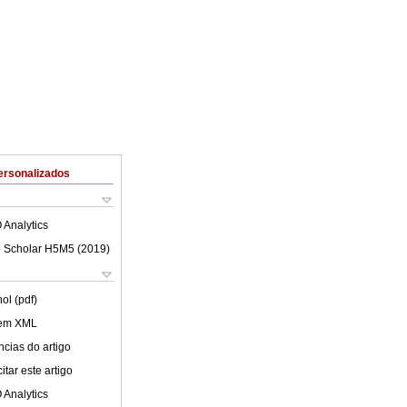
ersonalizados
 Analytics
 Scholar H5M5 (
2019
)
ol (pdf)
 em XML
cias do artigo
tar este artigo
 Analytics