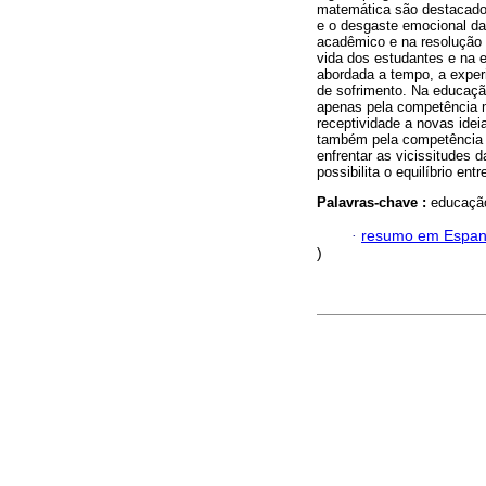
matemática são destacados
e o desgaste emocional da
acadêmico e na resolução
vida dos estudantes e na 
abordada a tempo, a exper
de sofrimento. Na educaç
apenas pela competência ma
receptividade a novas ide
também pela competência 
enfrentar as vicissitudes 
possibilita o equilíbrio en
Palavras-chave :
educação
·
resumo em Espan
)