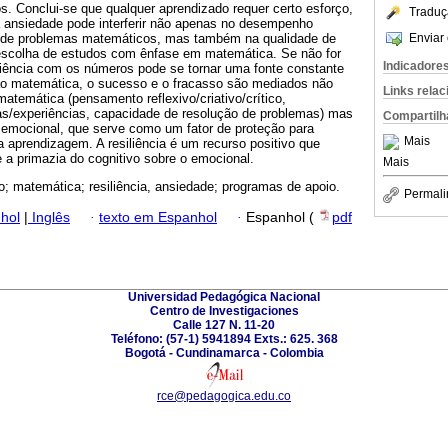
. Conclui-se que qualquer aprendizado requer certo esforço,
Traduç
 ansiedade pode interferir não apenas no desempenho
Enviar 
 de problemas matemáticos, mas também na qualidade de
escolha de estudos com ênfase em matemática. Se não for
Indicadore
iência com os números pode se tornar uma fonte constante
ão matemática, o sucesso e o fracasso são mediados não
Links rela
temática (pensamento reflexivo/criativo/crítico,
ias/experiências, capacidade de resolução de problemas) mas
Compartilh
emocional, que serve como um fator de proteção para
Mais
da aprendizagem. A resiliência é um recurso positivo que
tre a primazia do cognitivo sobre o emocional.
Mais
; matemática; resiliência, ansiedade; programas de apoio.
Permali
hol
|
Inglês
·
texto em Espanhol
·
Espanhol (
pdf
Universidad Pedagógica Nacional
Centro de Investigaciones
Calle 127 N. 11-20
Teléfono: (57-1) 5941894 Exts.: 625. 368
Bogotá - Cundinamarca - Colombia
rce@pedagogica.edu.co