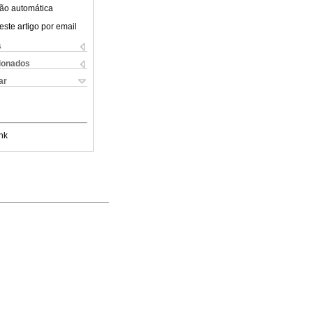
ão automática
este artigo por email
s
cionados
ar
nk