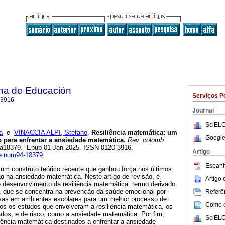
na de Educación
Serviços P
-3916
Journal
SciELO
a
e
VINACCIA ALPI, Stefano
.
Resiliência matemática: um
Google
vo para enfrentar a ansiedade matemática.
Rev. colomb.
4, a18379. Epub 01-Jan-2025. ISSN 0120-3916.
Artigo
rce.num94-18379
.
Espanh
 um construto teórico recente que ganhou força nos últimos
o na ansiedade matemática. Neste artigo de revisão, é
Artigo
o desenvolvimento da resiliência matemática, termo derivado
o, que se concentra na prevenção da saúde emocional por
Referên
ivas em ambientes escolares para um melhor processo de
Como ci
os os estudos que envolveram a resiliência matemática, os
ados, e de risco, como a ansiedade matemática. Por fim,
SciELO
iência matemática destinados a enfrentar a ansiedade