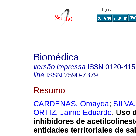
Biomédica
versão impressa
ISSN
0120-415
line
ISSN
2590-7379
Resumo
CARDENAS, Omayda
;
SILVA,
ORTIZ, Jaime Eduardo
.
Uso d
inhibidores de acetilcolines
entidades territoriales de sa