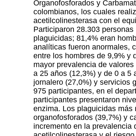
Organofosforados y Carbamat
colombianos, los cuales reali
acetilcolinesterasa con el eq
Participaron 28.303 personas 
plaguicidas; 81,4% eran homb
analíticas fueron anormales, 
entre los hombres de 9,9% y 
mayor prevalencia de valores
a 25 años (12,3%) y de 0 a 5 a
jornalero (27,0%) y servicios
975 participantes, en el depa
participantes presentaron niv
enzima. Los plaguicidas más 
organofosforados (39,7%) y 
incremento en la prevalencia 
acetilcolinesterasa y el riesgo