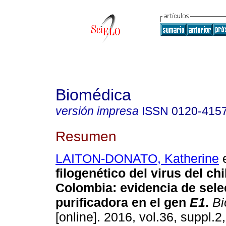
Biomédica
versión impresa
ISSN
0120-415
Resumen
LAITON-DONATO, Katherine
e
filogenético del virus del c
Colombia
:
evidencia de sele
purificadora en el gen
E1
.
Bi
[online]. 2016, vol.36, suppl.2