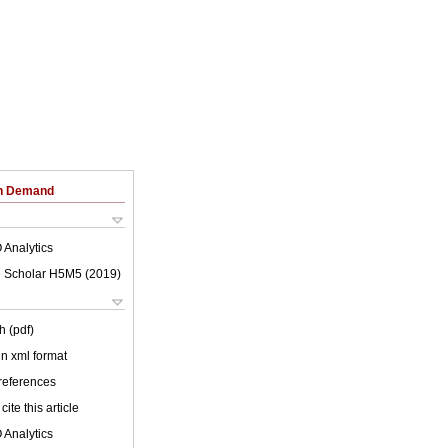
on Demand
 Analytics
 Scholar H5M5 (
2019
)
h (pdf)
 in xml format
 references
cite this article
 Analytics