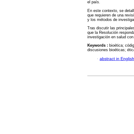
el país.
En este contexto, se deta
que requieren de una revis
y los métodos de investiga
Tras discutir las principal
que la Resolución responda
investigación en salud co
Keywords :
bioética; códi
discusiones bioéticas; étic
·
abstract in Englis