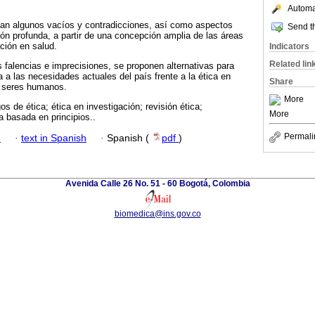
Automat
llan algunos vacíos y contradicciones, así como aspectos
Send th
ión profunda, a partir de una concepción amplia de las áreas
ción en salud.
Indicators
Related lin
es falencias e imprecisiones, se proponen alternativas para
 a las necesidades actuales del país frente a la ética en
Share
n seres humanos.
More
gos de ética; ética en investigación; revisión ética;
More
a basada en principios..
Permali
h
·
text in Spanish
·
Spanish (
pdf
)
Avenida Calle 26 No. 51 - 60 Bogotá, Colombia
biomedica@ins.gov.co