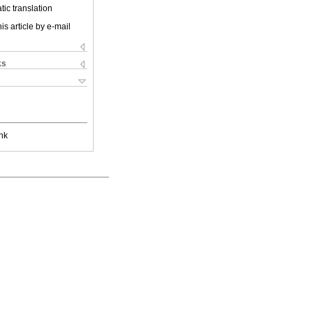
ic translation
is article by e-mail
ks
nk