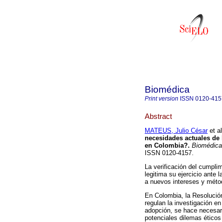
Biomédica
Print version
ISSN
0120-415
Abstract
MATEUS, Julio César
et al
necesidades actuales de 
en Colombia?.
Biomédica
ISSN 0120-4157.
La verificación del cumplim
legitima su ejercicio ante l
a nuevos intereses y méto
En Colombia, la Resolución
regulan la investigación e
adopción, se hace necesari
potenciales dilemas éticos