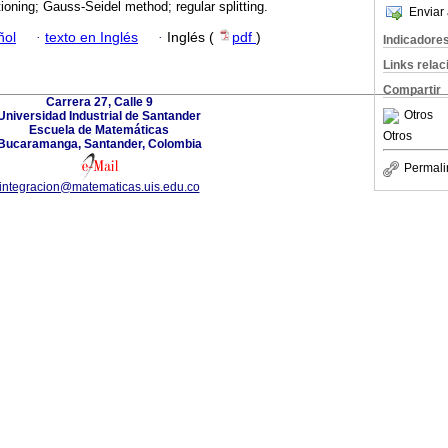
ioning; Gauss-Seidel method; regular splitting.
Enviar 
ñol
·
texto en Inglés
·
Inglés (
pdf
)
Indicadore
Links rela
Compartir
Carrera 27, Calle 9
Otros
Universidad Industrial de Santander
Escuela de Matemáticas
Otros
Bucaramanga, Santander, Colombia
Permali
integracion@matematicas.uis.edu.co