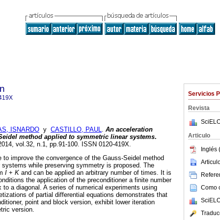
ón
Servicios 
419X
Revista
SciELO
S, ISNARDO
y
CASTILLO, PAUL
.
An acceleration
Articulo
Seidel method applied to symmetric linear systems
.
 2014, vol.32, n.1, pp.91-100. ISSN 0120-419X.
Inglés 
ue to improve the convergence of the Gauss-Seidel method
Articu
ar systems while preserving symmetry is proposed. The
rm
I
+
K
and can be applied an arbitrary number of times. It is
Referen
nditions the application of the preconditioner a finite number
x to a diagonal. A series of numerical experiments using
Como ci
etizations of partial differential equations demonstrates that
SciELO
itioner, point and block version, exhibit lower iteration
ric version.
Traduc