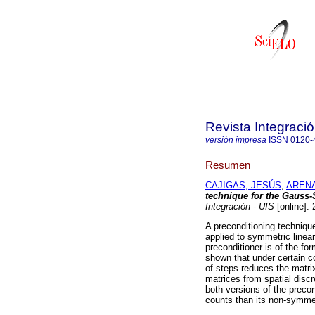
Revista Integraci
versión impresa
ISSN
0120-
Resumen
CAJIGAS, JESÚS
;
ARENA
technique for the Gauss-
Integración - UIS
[online].
A preconditioning techniq
applied to symmetric line
preconditioner is of the fo
shown that under certain co
of steps reduces the matri
matrices from spatial discr
both versions of the precond
counts than its non-symmet