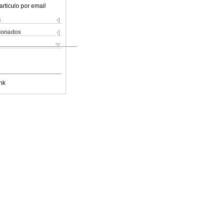
articulo por email
s
cionados
nk