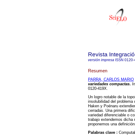
Revista Integraci
versión impresa
ISSN
0120-
Resumen
PARRA, CARLOS MARIO
variedades compactas
.
In
0120-419X.
Un logro notable de la topo
insolubilidad del problem
Haken y Poénaru extendier
cerradas. Una primera dific
variedad diferenciable o c
trabajo extendemos dicha 
proponemos una definición
Palabras clave :
Computabi