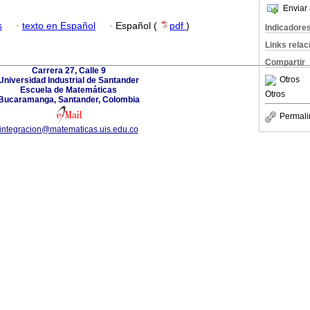
Enviar 
s
·
texto en Español
·
Español (
pdf
)
Indicadore
Links rela
Compartir
Carrera 27, Calle 9
Otros
Universidad Industrial de Santander
Escuela de Matemáticas
Otros
Bucaramanga, Santander, Colombia
Permali
integracion@matematicas.uis.edu.co