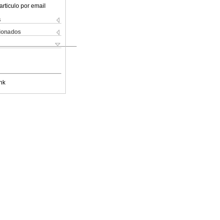
articulo por email
s
cionados
nk