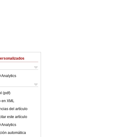
Personalizados
 Analytics
l (pdf)
lo en XML
cias del artículo
tar este artículo
 Analytics
ción automática