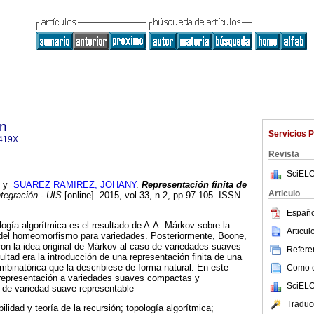
ón
Servicios 
419X
Revista
SciELO
y
SUAREZ RAMIREZ, JOHANY
.
Representación finita de
Articulo
tegración - UIS
[online]. 2015, vol.33, n.2, pp.97-105. ISSN
Españo
logía algorítmica es el resultado de A.A. Márkov sobre la
Articu
a del homeomorfismo para variedades. Posteriormente, Boone,
on la idea original de Márkov al caso de variedades suaves
Referen
ultad era la introducción de una representación finita de una
ombinatórica que la describiese de forma natural. En este
Como ci
representación a variedades suaves compactas y
SciELO
 de variedad suave representable
Traduc
lidad y teoría de la recursión; topología algorítmica;