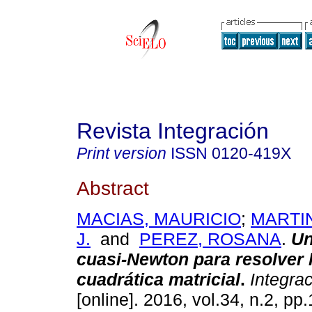
Revista Integración
Print version
ISSN
0120-419X
Abstract
MACIAS, MAURICIO
;
MARTI
J.
and
PEREZ, ROSANA
.
Un
cuasi-Newton para resolver 
cuadrática matricial
.
Integrac
[online]. 2016, vol.34, n.2, p