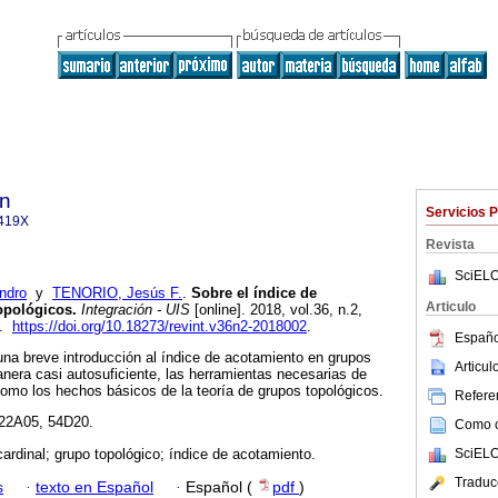
ón
Servicios 
419X
Revista
SciELO
ndro
y
TENORIO, Jesús F.
.
Sobre el índice de
Articulo
opológicos.
Integración - UIS
[online]. 2018, vol.36, n.2,
X.
https://doi.org/10.18273/revint.v36n2-2018002
.
Españo
na breve introducción al índice de acotamiento en grupos
Articu
era casi autosuficiente, las herramientas necesarias de
como los hechos básicos de la teoría de grupos topológicos.
Referen
22A05, 54D20.
Como ci
ardinal; grupo topológico; índice de acotamiento.
SciELO
Traduc
s
·
texto en Español
·
Español (
pdf
)