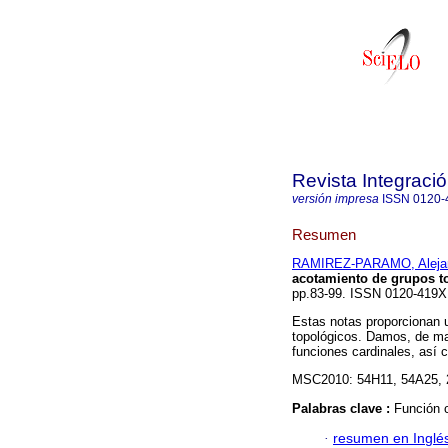
Revista Integraci
versión impresa
ISSN
0120-
Resumen
RAMIREZ-PARAMO, Aleja
acotamiento de grupos t
pp.83-99. ISSN 0120-419
Estas notas proporcionan u
topológicos. Damos, de man
funciones cardinales, así 
MSC2010: 54H11, 54A25, 
Palabras clave :
Función c
·
resumen en Inglé