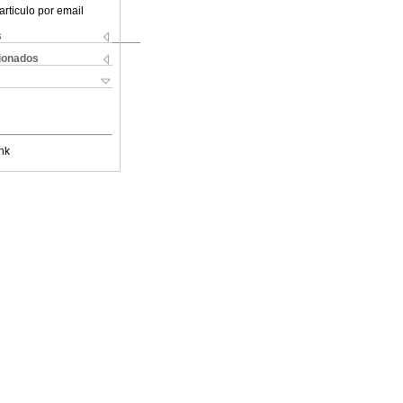
articulo por email
s
cionados
nk