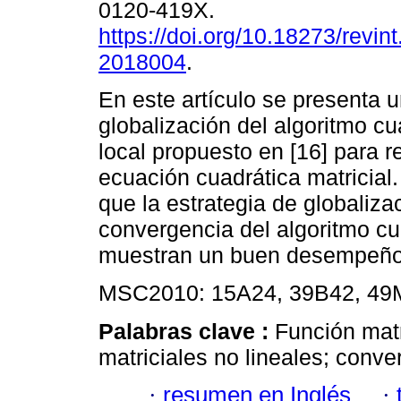
0120-419X.
https://doi.org/10.18273/revin
2018004
.
En este artículo se presenta 
globalización del algoritmo c
local propuesto en [16] para r
ecuación cuadrática matricial
que la estrategia de globaliza
convergencia del algoritmo c
muestran un buen desempeño d
MSC2010: 15A24, 39B42, 49
Palabras clave :
Función mat
matriciales no lineales; conve
·
resumen en Inglés
·