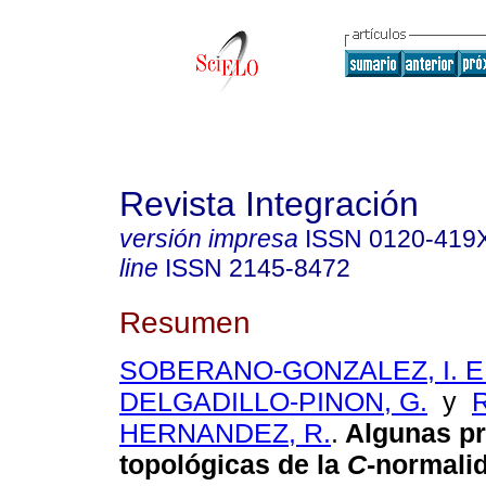
Revista Integración
versión impresa
ISSN
0120-419
line
ISSN
2145-8472
Resumen
SOBERANO-GONZALEZ, I. E
DELGADILLO-PINON, G.
y
HERNANDEZ, R.
.
Algunas p
topológicas de la
C
-normali