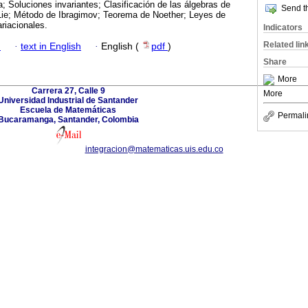
; Soluciones invariantes; Clasificación de las álgebras de
Send th
 Lie; Método de Ibragimov; Teorema de Noether; Leyes de
riacionales.
Indicators
Related lin
h
·
text in English
·
English (
pdf
)
Share
More
Carrera 27, Calle 9
More
Universidad Industrial de Santander
Escuela de Matemáticas
Permali
Bucaramanga, Santander, Colombia
integracion@matematicas.uis.edu.co