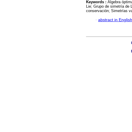
Keywords :
Álgebra óptima
Lie; Grupo de simetría de
conservación; Simetrías va
·
abstract in Englis