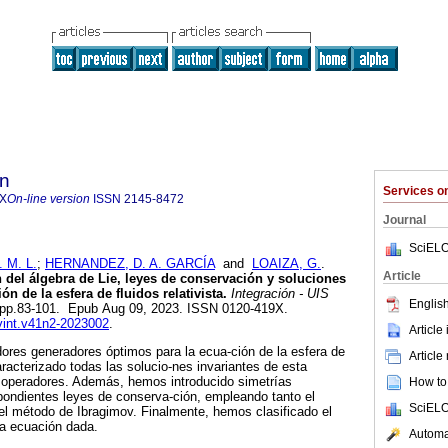
ón
Services 
9X
On-line version
ISSN
2145-8472
Journal
SciELO
 M. L.
;
HERNANDEZ, D. A. GARCÍA
and
LOAIZA, G.
.
Article
n del álgebra de Lie, leyes de conservación y soluciones
ón de la esfera de fluidos relativista.
Integración - UIS
English
.2, pp.83-101. Epub Aug 09, 2023. ISSN 0120-419X.
evint.v41n2-2023002
.
Article
ores generadores óptimos para la ecua-ción de la esfera de
Article
aracterizado todas las solucio-nes invariantes de esta
s operadores. Además, hemos introducido simetrías
How to 
pondientes leyes de conserva-ción, empleando tanto el
SciELO
l método de Ibragimov. Finalmente, hemos clasificado el
la ecuación dada.
Automat