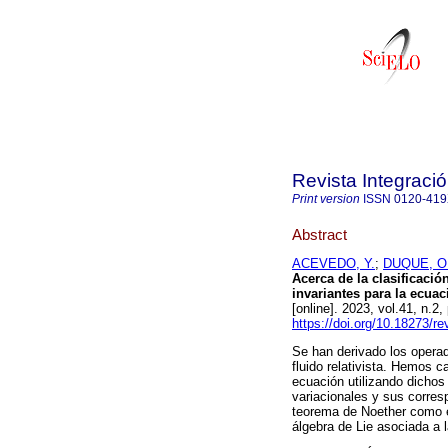
Revista Integraci
Print version
ISSN
0120-41
Abstract
ACEVEDO, Y.
;
DUQUE, O.
Acerca de la clasificació
invariantes para la ecuaci
[online]. 2023, vol.41, n
https://doi.org/10.18273/r
Se han derivado los operad
fluido relativista. Hemos c
ecuación utilizando dicho
variacionales y sus corres
teorema de Noether como e
álgebra de Lie asociada a 