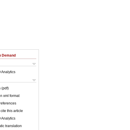
on Demand
 Analytics
 (pdf)
 in xml format
 references
cite this article
 Analytics
ic translation