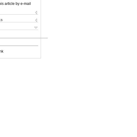
is article by e-mail
ks
nk