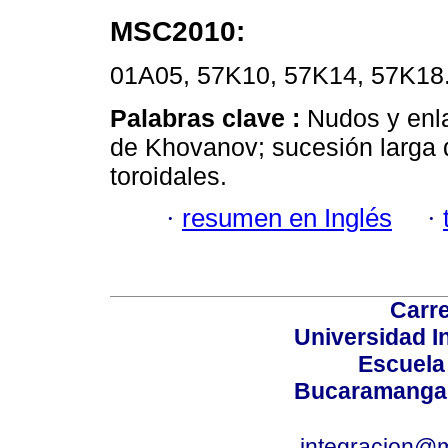
MSC2010:
01A05, 57K10, 57K14, 57K18
Palabras clave :
Nudos y enl
de Khovanov; sucesión larga
toroidales.
·
resumen en Inglés
·
Carre
Universidad I
Escuela
Bucaramanga,
integracion@m