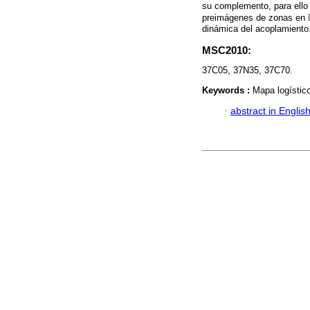
su complemento, para ello
preimágenes de zonas en ℝ
dinámica del acoplamiento
MSC2010:
37C05, 37N35, 37C70.
Keywords :
Mapa logístic
·
abstract in Englis