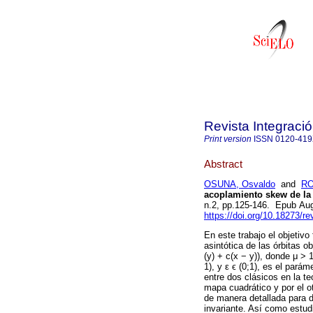
Revista Integraci
Print version
ISSN
0120-41
Abstract
OSUNA, Osvaldo
and
RO
acoplamiento skew de la f
n.2, pp.125-146. Epub Au
https://doi.org/10.18273/r
En este trabajo el objetiv
asintótica de las órbitas ob
(y) + c(x − y)), donde μ > 1
1), y
ε
ϵ
(0;1), es el parám
entre dos clásicos en la t
mapa cuadrático y por el ot
de manera detallada para 
invariante. Así como estud