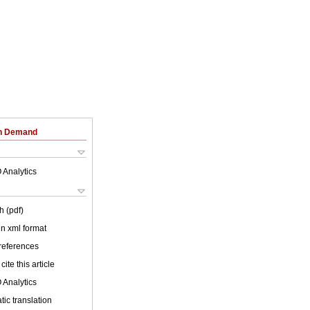
on Demand
 Analytics
h (pdf)
 in xml format
 references
cite this article
 Analytics
ic translation