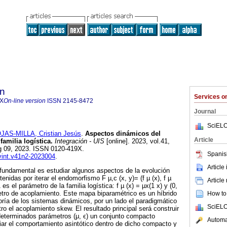
ón
Services 
9X
On-line version
ISSN
2145-8472
Journal
SciELO
JAS-MILLA, Cristian Jesús
.
Aspectos dinámicos del
Article
amilia logística.
Integración - UIS
[online]. 2023, vol.41,
g 09, 2023. ISSN 0120-419X.
Spanis
evint.v41n2-2023004
.
Article
o fundamental es estudiar algunos aspectos de la evolución
tenidas por iterar el endomorfismo F µ,c (x, y)= (f µ (x), f µ
Article
 es el parámetro de la familia logística: f µ (x) = µx(1 x) y (0,
etro de acoplamiento. Este mapa biparamétrico es un híbrido
How to 
eoría de los sistemas dinámicos, por un lado el paradigmático
SciELO
ro el acoplamiento skew. El resultado principal será construir
determinados parámetros (μ,
ϵ
) un conjunto compacto
Automat
iar el comportamiento asintótico dentro de dicho compacto y