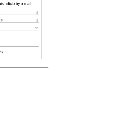
is article by e-mail
ks
nk