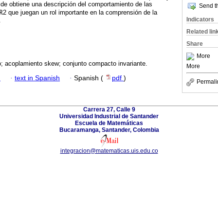
 de obtiene una descripción del comportamiento de las
Send th
2 que juegan un rol importante en la comprensión de la
Indicators
.
Related lin
Share
More
o; acoplamiento skew; conjunto compacto invariante.
More
h
·
text in Spanish
·
Spanish (
pdf
)
Permali
Carrera 27, Calle 9
Universidad Industrial de Santander
Escuela de Matemáticas
Bucaramanga, Santander, Colombia
integracion@matematicas.uis.edu.co