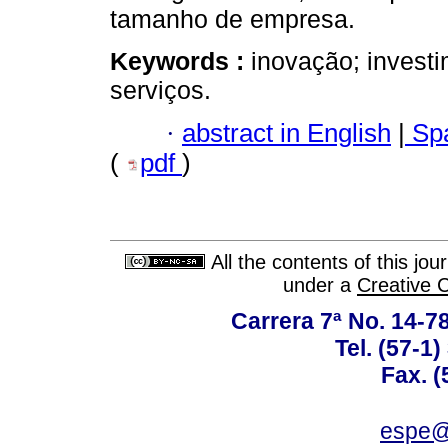
tamanho de empresa.
Keywords :
inovação; investi
serviços.
·
abstract in English
|
Spa
(
pdf
)
All the contents of this jo
under a
Creative 
Carrera 7ª No. 14-7
Tel. (57-1
Fax. (
espe@