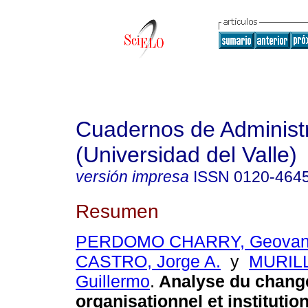
Cuadernos de Administ
(Universidad del Valle)
versión impresa
ISSN
0120-464
Resumen
PERDOMO CHARRY, Geovan
CASTRO, Jorge A.
y
MURIL
Guillermo
.
Analyse du chan
organisationnel et institutio