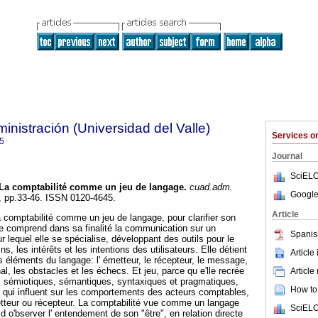
nistración (Universidad del Valle)
Services 
5
Journal
SciELO
La comptabilité comme un jeu de langage
.
cuad.adm.
Google
55, pp.33-46. ISSN 0120-4645.
Article
a comptabilité comme un jeu de langage, pour clarifier son
e comprend dans sa finalité la communication sur un
Spanis
equel elle se spécialise, développant des outils pour le
ns, les intérêts et les intentions des utilisateurs. Elle détient
Article
s éléments du langage: l' émetteur, le récepteur, le message,
al, les obstacles et les échecs. Et jeu, parce qu e'lle recrée
Article
s sémiotiques, sémantiques, syntaxiques et pragmatiques,
How to 
n, qui influent sur les comportements des acteurs comptables,
tteur ou récepteur. La comptabilité vue comme un langage
SciELO
 o'bserver l' entendement de son "être", en relation directe