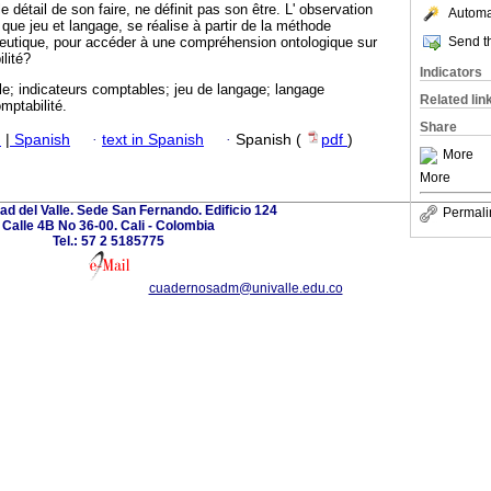
e détail de son faire, ne définit pas son être. L' observation
Automat
que jeu et langage, se réalise à partir de la méthode
Send th
utique, pour accéder à une compréhension ontologique sur
lité?
Indicators
e; indicateurs comptables; jeu de langage; langage
Related lin
ptabilité.
Share
h
|
Spanish
·
text in Spanish
·
Spanish (
pdf
)
More
More
ad del Valle. Sede San Fernando. Edificio 124
Permali
Calle 4B No 36-00. Cali - Colombia
Tel.: 57 2 5185775
cuadernosadm@univalle.edu.co