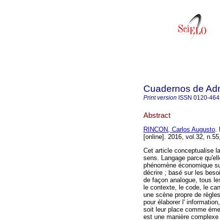
Cuadernos de Admi
Print version
ISSN
0120-464
Abstract
RINCON, Carlos Augusto
.
[online]. 2016, vol.32, n.
Cet article conceptualise l
sens. Langage parce qu'ell
phénomène économique sur l
décrire ; basé sur les besoi
de façon analogue, tous le
le contexte, le code, le can
une scène propre de règle
pour élaborer l' informatio
soit leur place comme éme
est une manière complexe d