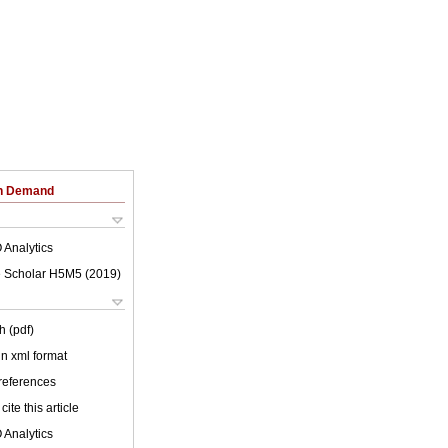
on Demand
 Analytics
 Scholar H5M5 (
2019
)
h (pdf)
 in xml format
 references
cite this article
 Analytics