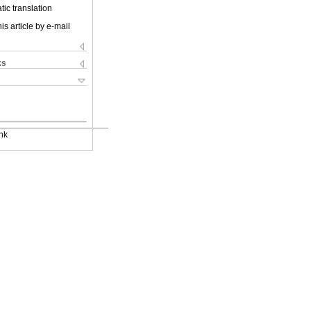
ic translation
is article by e-mail
ks
nk