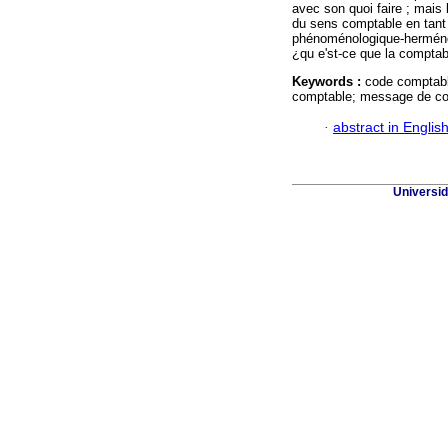
avec son quoi faire ; mais l
du sens comptable en tant 
phénoménologique-herméne
¿qu e'st-ce que la comptabi
Keywords :
code comptabl
comptable; message de com
·
abstract in Englis
Universid