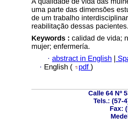
A qualidade de vida das mulh
uma parte das dimensões est
de um trabalho interdisciplin
reabilitação dessas pacientes
Keywords :
calidad de vida; 
mujer; enfermería.
·
abstract in English
|
Spa
·
English (
pdf
)
Calle 64 Nº 
Tels.: (57-
Fax: 
Medel