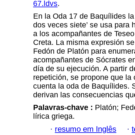
67.ldvs
.
En la Oda 17 de Baquílides la
dos veces siete’ se usa para 
a los acompañantes de Teseo 
Creta. La misma expresión se
Fedón de Platón para enumera
acompañantes de Sócrates en 
día de su ejecución. A partir d
repetición, se propone que l
cuenta la oda de Baquílides. 
derivan las consecuencias que 
Palavras-chave :
Platón; Fed
lírica griega.
·
resumo em Inglês
·