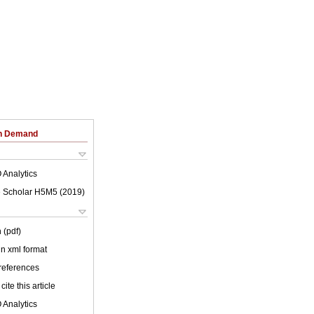
on Demand
 Analytics
 Scholar H5M5 (
2019
)
 (pdf)
 in xml format
 references
cite this article
 Analytics