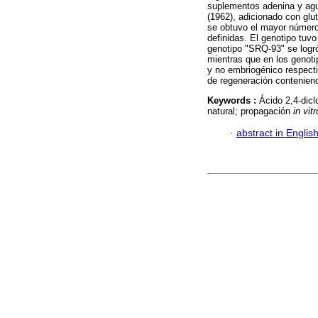
suplementos adenina y agu
(1962), adicionado con glu
se obtuvo el mayor número
definidas. El genotipo tuvo
genotipo "SRQ-93" se logró
mientras que en los genotip
y no embriogénico respect
de regeneración contenien
Keywords :
Ácido 2,4-dicl
natural; propagación
in vitr
·
abstract in Englis