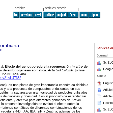
olombiana
Services 
8X
Journal
SciELO
al.
Efecto del genotipo sobre la regeneración
in vitro
de
Google
és de embriogénesis somática
.
Acta biol.Colomb.
[online].
98. ISSN 0120-548X.
Article
bc.v21n1.47382
.
English
eae), es una planta de gran importancia económica debido a
es y a la presencia de compuestos endulzantes en sus
Article
ustituir la sacarosa en gran variedad de productos utilizados
 de diabetes y obesidad. Con el propósito de estandarizar
Article
ficiente y efectivo para diferentes genotipos de
Stevia
How to 
 la presente investigación se evaluó el efecto sobre la
 embriones somáticos de diferentes combinaciones de los
SciELO
 vegetal 2,4-D, IAA, IBA, 2iP y Zeatina, además de los