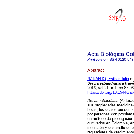
Acta Biológica C
Print version
ISSN
0120-54
Abstract
NARANJO, Esther Julia
et 
Stevia rebaudiana
a trav
2016, vol.21, n.1, pp.87-
https://doi.org/10.15446/a
Stevia rebaudiana
(Asterac
sus propiedades medicinal
hojas, los cuales pueden s
por personas con problemas
un método de propagación e
cultivados en Colombia, en
inducción y desarrollo de
reguladores de crecimiento