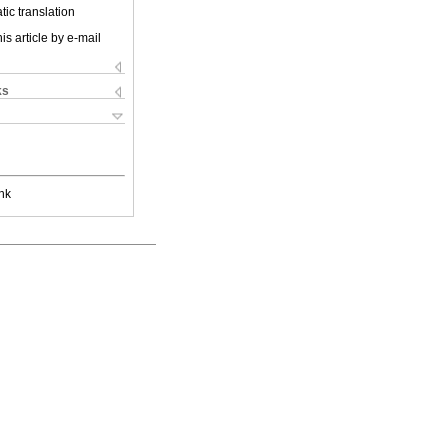
ic translation
is article by e-mail
ks
nk