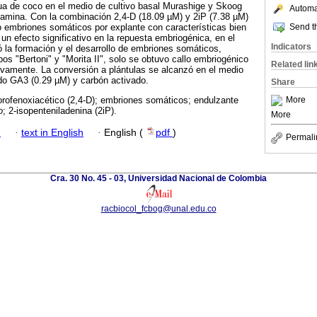
a de coco en el medio de cultivo basal Murashige y Skoog
Automat
tamina. Con la combinación 2,4-D (18.09 µM) y 2iP (7.38 µM)
Send th
 embriones somáticos por explante con características bien
 un efecto significativo en la repuesta embriogénica, en el
Indicators
 la formación y el desarrollo de embriones somáticos,
os "Bertoni" y "Morita II", solo se obtuvo callo embriogénico
Related lin
ivamente. La conversión a plántulas se alcanzó en el medio
do GA3 (0.29 µM) y carbón activado.
Share
More
orofenoxiacético (2,4-D); embriones somáticos; endulzante
o
; 2-isopenteniladenina (2iP).
More
h
·
text in English
·
English (
pdf
)
Permali
Cra. 30 No. 45 - 03, Universidad Nacional de Colombia
racbiocol_fcbog@unal.edu.co