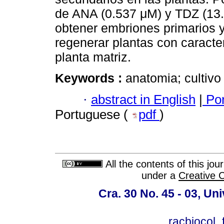
de ANA (0.537 μM) y TDZ (13.6
obtener embriones primarios 
regenerar plantas con caracte
planta matriz.
Keywords :
anatomia; cultiv
·
abstract in English
|
Por
Portuguese (
pdf
)
All the contents of this jo
under a
Creative 
Cra. 30 No. 45 - 03, U
racbiocol