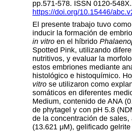
pp.571-578. ISSN 0120-548X
https://doi.org/10.15446/abc.
El presente trabajo tuvo como
inducir la formación de embr
in vitro
en el híbrido
Phalaeno
Spotted Pink, utilizando difer
nutritivos, y evaluar la morfol
estos embriones mediante aná
histológico e histoquímico. H
vitro
se utilizaron como expla
somáticos en diferentes medi
Medium, contenido de ANA (
de phytagel y con pH 5.8 (ND
de la concentración de sales
(13.621 μM), gelificado gelrit