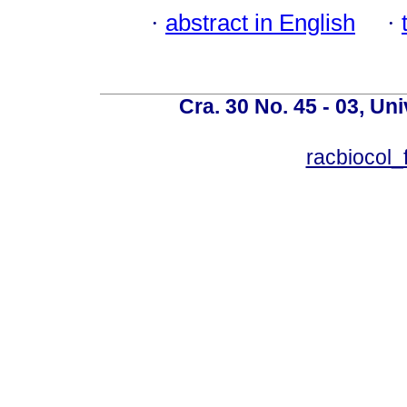
·
abstract in English
·
Cra. 30 No. 45 - 03, U
racbiocol