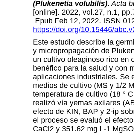
(Plukenetia volubilis)
.
Acta b
[online]. 2022, vol.27, n.1, pp
Epub Feb 12, 2022. ISSN 01
https://doi.org/10.15446/abc.
Este estudio describe la germi
y micropropagación de Plukene
un cultivo oleaginoso rico en
benéfico para la salud y con m
aplicaciones industriales. Se 
medios de cultivo (MS y 1/2 M
temperatura de cultivo (18 ° 
realizó vía yemas axilares (AB
efecto de KIN, BAP y 2-ip so
el proceso se evaluó el efec
CaCl2 y 351.62 mg L-1 MgSO4