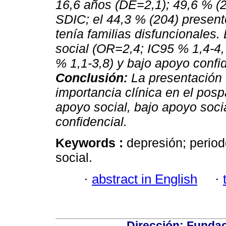
16,6 años (DE=2,1); 49,6 % (
SDIC; el 44,3 % (204) present
tenía familias disfuncionales
social (OR=2,4; IC95 % 1,4-4,
% 1,1-3,8) y bajo apoyo confi
Conclusión:
La presentación
importancia clínica en el pos
apoyo social, bajo apoyo socia
confidencial.
Keywords :
depresión; perio
social.
·
abstract in English
·
Dirección: Fundac