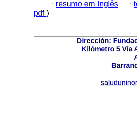
·
resumo em Inglês
·
pdf
)
Dirección: Fundac
Kilómetro 5 Vía
Barranq
saludunino