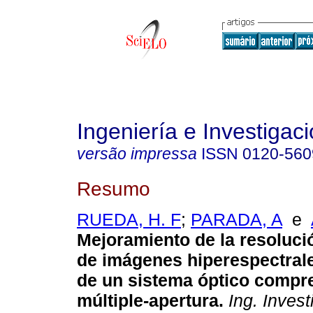
Ingeniería e Investigac
versão impressa
ISSN
0120-560
Resumo
RUEDA, H. F
;
PARADA, A
e
Mejoramiento de la resoluci
de imágenes hiperespectral
de un sistema óptico compr
múltiple-apertura
.
Ing. Invest