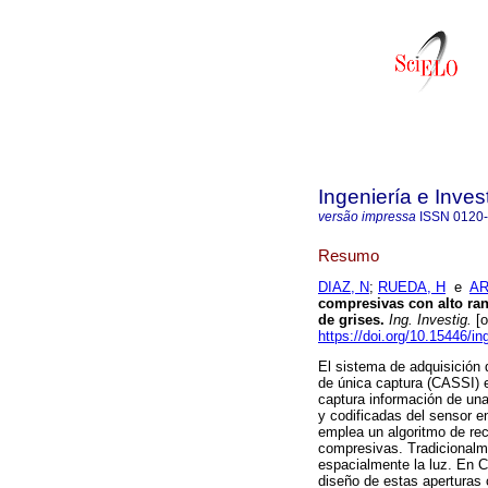
Ingeniería e Inves
versão impressa
ISSN
0120
Resumo
DIAZ, N
;
RUEDA, H
e
AR
compresivas con alto ran
de grises
.
Ing. Investig.
[o
https://doi.org/10.15446/i
El sistema de adquisición
de única captura (CASSI) 
captura información de un
y codificadas del sensor e
emplea un algoritmo de re
compresivas. Tradicionalm
espacialmente la luz. En 
diseño de estas aperturas c