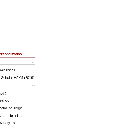
ersonalizados
 Analytics
 Scholar H5M5 (
2019
)
(pdf)
 em XML
cias do artigo
tar este artigo
 Analytics