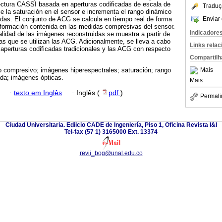
ectura CASSI basada en aperturas codificadas de escala de
Traduç
ce la saturación en el sensor e incrementa el rango dinámico
Enviar 
das. El conjunto de ACG se calcula en tiempo real de forma
nformación contenida en las medidas compresivas del sensor.
Indicadore
alidad de las imágenes reconstruidas se muestra a partir de
as que se utilizan las ACG. Adicionalmente, se lleva a cabo
Links rela
aperturas codificadas tradicionales y las ACG con respecto
Compartilh
Mais
 compresivo; imágenes hiperespectrales; saturación; rango
ada; imágenes ópticas.
Mais
·
texto em Inglês
·
Inglês (
pdf
)
Permali
Ciudad Universitaria. Ediicio CADE de Ingeniería, Piso 1, Oficina Revista I&I
Tel-fax (57 1) 3165000 Ext. 13374
revii_bog@unal.edu.co