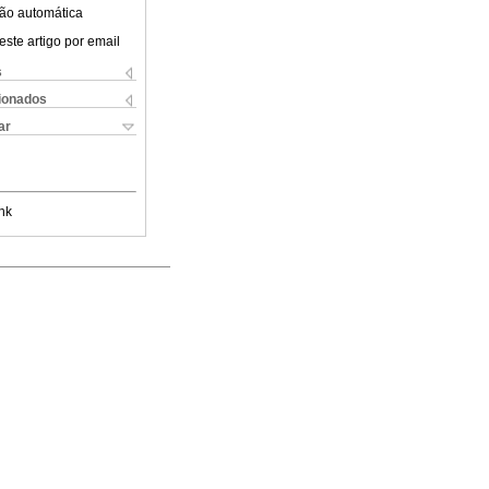
ão automática
este artigo por email
s
cionados
ar
nk