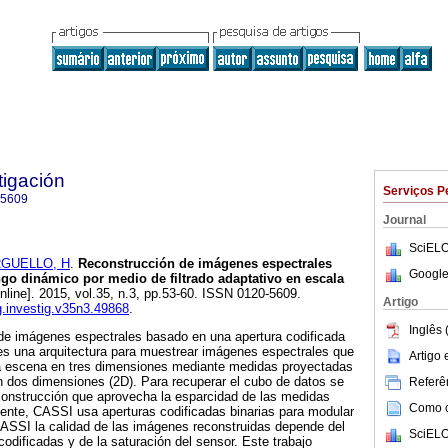
tigación
Serviços P
-5609
Journal
SciELO
GUELLO, H
.
Reconstrucción de imágenes espectrales
Google
go dinámico por medio de filtrado adaptativo en escala
nline]. 2015, vol.35, n.3, pp.53-60. ISSN 0120-5609.
Artigo
ng.investig.v35n3.49868
.
Inglês 
 de imágenes espectrales basado en una apertura codificada
es una arquitectura para muestrear imágenes espectrales que
Artigo
a escena en tres dimensiones mediante medidas proyectadas
n dos dimensiones (2D). Para recuperar el cubo de datos se
Referên
construcción que aprovecha la esparcidad de las medidas
Como ci
ente, CASSI usa aperturas codificadas binarias para modular
CASSI la calidad de las imágenes reconstruidas depende del
SciELO
odificadas y de la saturación del sensor. Este trabajo