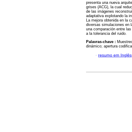
presenta una nueva arquit
grises (ACG), la cual redu
de las imágenes reconstrui
adaptativa explotando la i
La mejora obtenida en la c
diversas simulaciones en l
una comparación entre las 
a la tolerancia del ruido.
Palavras-chave :
Muestreo
dinámico; apertura codific
·
resumo em Inglês