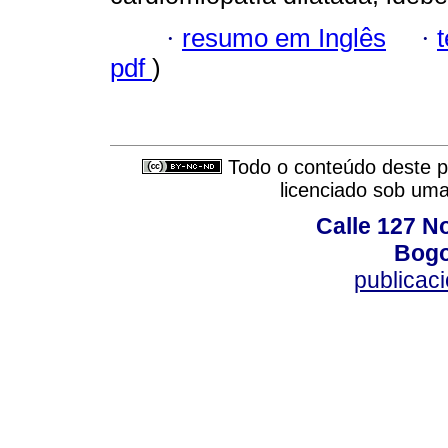
·
resumo em Inglês
·
pdf
)
Todo o conteúdo deste pe
licenciado sob um
Calle 127 N
Bogo
publicac